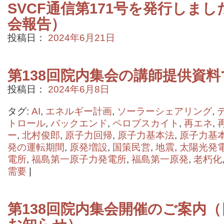
SVCF通信第171号を発行しまし
会報告）
投稿日：
2024年6月21日
第138回院内集会の講師提供資料
投稿日：
2024年6月8日
タグ:
AI
,
エネルギー計画
,
ソーラーシェアリング
,
トロール
,
バックエンド
,
ペロブスカイト
,
再エネ
,
ー
,
北村俊郎
,
原子力回帰
,
原子力基本法
,
原子力基
発の運転期間
,
原発増設
,
国策民営
,
地震
,
太陽光発
電所
,
福島第一原子力発電所
,
福島第一原発
,
老朽化
需要
|
第138回院内集会開催のご案内