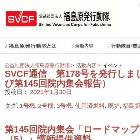
公益社団法人福島原発行動隊
>
活動内容
>
イベント
SVCF通信 第178号を発行しま
び第145回院内集会報告）
投稿日：
2025年1月30日
タグ:
1号機
,
2号機
,
3号機
,
使用済燃料
,
廃炉
,
福島
第145回院内集会「ロードマッ
（5）」講師提供資料