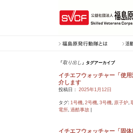
取り出し
「
」タグアーカイブ
イチエフウォッチャー「使用済
介します
投稿日：
2025年1月12日
タグ:
1号機
,
2号機
,
3号機
,
原子炉
,
電所
,
過酷事故
|
イチエフウォッチャー「固体廃