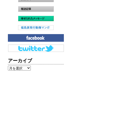
アーカイブ
ア
ー
カ
イ
ブ