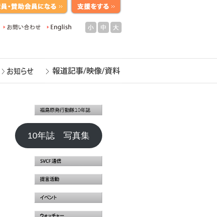
小
中
大
10年誌 写真集