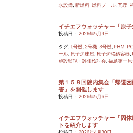
水設備
,
新燃料
,
燃料プール
,
瓦礫
,
イチエフウォッチャー「原子
投稿日：
2026年5月9日
タグ:
1号機
,
2号機
,
3号機
,
FHM
,
P
ール
,
原子炉建屋
,
原子炉格納容器
,
施設監視・評価検討会
,
福島第一原
第１５８回院内集会「帰還困
害」を開催します
投稿日：
2026年5月6日
イチエフウォッチャー「固体
トを紹介します
投稿日：
2026年4月30日