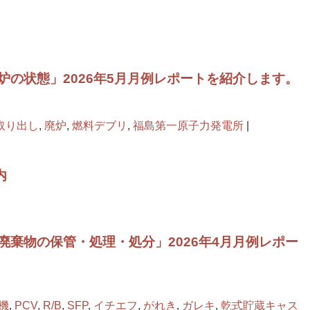
炉の状態」2026年5月月例レポートを紹介します。
取り出し
,
廃炉
,
燃料デブリ
,
福島第一原子力発電所
|
内
廃棄物の保管・処理・処分」2026年4月月例レポー
機
,
PCV
,
R/B
,
SFP
,
イチエフ
,
がれき
,
ガレキ
,
乾式貯蔵キャス