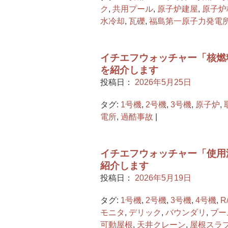
ク
,
共用プール
,
原子炉建屋
,
原子炉
水冷却
,
瓦礫
,
福島第一原子力発電
イチエフウォッチャー「核燃
を紹介します
投稿日：
2026年5月25日
タグ:
1号機
,
2号機
,
3号機
,
原子炉
,
電所
,
過酷事故
|
イチエフウォッチャー「使用
紹介します
投稿日：
2026年5月19日
タグ:
1号機
,
2号機
,
3号機
,
4号機
,
R
モニタ
,
デリック
,
バウンダリ
,
ブー
可動屋根
,
天井クレーン
,
屋根スラ