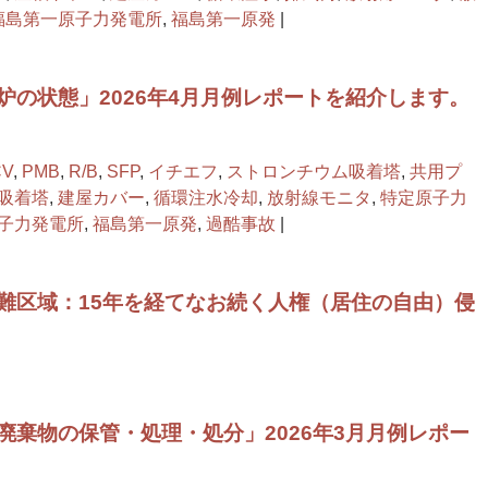
福島第一原子力発電所
,
福島第一原発
|
炉の状態」2026年4月月例レポートを紹介します。
CV
,
PMB
,
R/B
,
SFP
,
イチエフ
,
ストロンチウム吸着塔
,
共用プ
吸着塔
,
建屋カバー
,
循環注水冷却
,
放射線モニタ
,
特定原子力
子力発電所
,
福島第一原発
,
過酷事故
|
難区域：15年を経てなお続く人権（居住の自由）侵
廃棄物の保管・処理・処分」2026年3月月例レポー