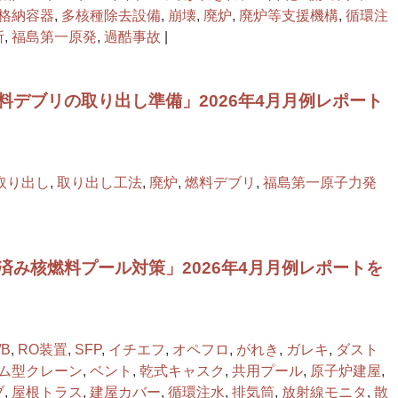
格納容器
,
多核種除去設備
,
崩壊
,
廃炉
,
廃炉等支援機構
,
循環注
所
,
福島第一原発
,
過酷事故
|
料デブリの取り出し準備」2026年4月月例レポート
取り出し
,
取り出し工法
,
廃炉
,
燃料デブリ
,
福島第一原子力発
済み核燃料プール対策」2026年4月月例レポートを
/B
,
RO装置
,
SFP
,
イチエフ
,
オペフロ
,
がれき
,
ガレキ
,
ダスト
ム型クレーン
,
ベント
,
乾式キャスク
,
共用プール
,
原子炉建屋
,
ブ
,
屋根トラス
,
建屋カバー
,
循環注水
,
排気筒
,
放射線モニタ
,
散