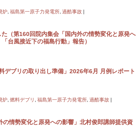
廃炉
,
福島第一原子力発電所
,
過酷事故
|
ました（第160回院内集会「国内外の情勢変化と原発へ
告、「台風接近下の福島行動」報告）
デブリの取り出し準備」2026年6月 月例レポート
廃炉
,
燃料デブリ
,
福島第一原子力発電所
,
過酷事故
|
内外の情勢変化と原発への影響」北村俊郎講師提供資