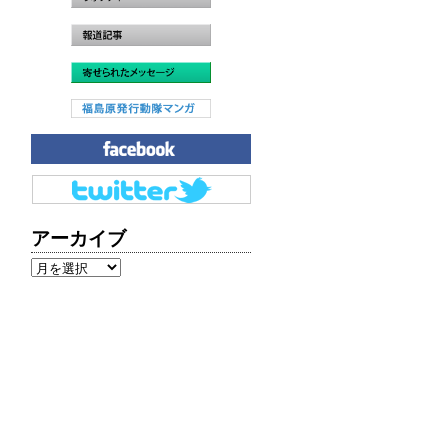
アーカイブ
ア
ー
カ
イ
ブ