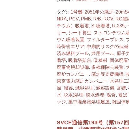
タグ:
: 1号機
,
2051年の廃炉
,
20mSv
NRA
,
PCV
,
PMB
,
R/B
,
ROV
,
RO濃
チウム）吸着塔
,
Sr吸着塔
,
U-235
,
リー
,
シート養生
,
ストロンチウム
ウム吸着装置
,
フィルタープレス
,
時保管エリア
,
中期的リスクの低減
済み燃料プール
,
共用プール
,
原子
着塔
,
吸着塔架台
,
吸着材
,
固体廃棄
廃棄物焼却設備
,
多核種除去装置
,
廃炉カンパニー
,
廃炉等支援機構
,
東京電力廃炉カンパニー
,
水処理二
燥
,
減容
,
減容処理
,
減容設備
,
瓦礫
,
水
,
脱水)処理
,
脱水処理
,
腐食
,
被ば
ッジ
,
集中廃棄物処理建屋
,
雑固体
SVCF通信第193号（第1