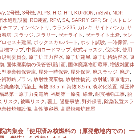
/y
,
2号機
,
3号機
,
ALPS
,
HIC
,
HTI
,
KURION
,
mSv/h
,
NDF
,
縮水処理設備
,
RO装置
,
RPV
,
SA
,
SARRY
,
SFP
,
Sr（ストロン
イチエフ
,
インベントリ
,
ウラン235
,
ガレキ
,
サイトバンカ
,
サ
吸着塔
,
スラッジ
,
スラリー
,
ゼオライト
,
ゼオライト土嚢
,
セシ
プロセス主建屋
,
ボックスカルバート
,
ホット試験
,
一時保管
,
一
目標マップ
,
中長期ロードマップ
,
乾式キャスク
,
伐採木
,
使用
力規制委員会
,
原子炉圧力容器
,
原子炉建屋
,
原子炉格納容器
,
吸
物
,
固体廃棄物の保管管理計画
,
固体廃棄物貯蔵庫
,
増設雑固体
大型廃棄物保管庫
,
屋外一時保管
,
屋外保管
,
廃スラッジ
,
廃炉
,
技術戦略プラン
,
放射性廃棄物
,
放射性物質
,
放射能
,
東京電力
,
次廃棄物
,
汚染土
,
海抜 33.5 m
,
海抜 8.5 m
,
淡水化装置
,
減圧乾
福島第一原子力発電所
,
福島第一原発
,
線量
,
耐震補強工事
,
脱
くリスク
,
被曝リスク
,
覆土
,
過酷事故
,
野外保管
,
除染装置スラ
廃棄物焼却設備
,
高性能容器
,
高温焼却炉建屋
|
57回院内集会「使用済み核燃料の（原発敷地内での）一