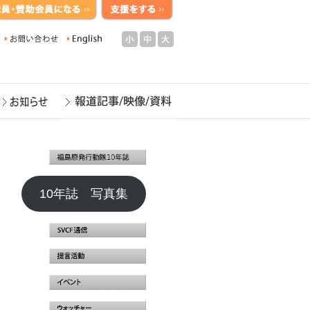
小
中
大
10年誌 写真集