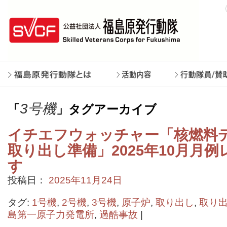
3号機
「
」タグアーカイブ
イチエフウォッチャー「核燃料
取り出し準備」2025年10月月
す
投稿日：
2025年11月24日
タグ:
1号機
,
2号機
,
3号機
,
原子炉
,
取り出し
,
取り
島第一原子力発電所
,
過酷事故
|