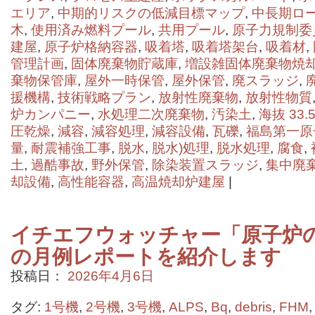
エリア
,
中期的リスクの低減目標マップ
,
中長期ロ
木
,
使用済み燃料プール
,
共用プール
,
原子力規制委
建屋
,
原子炉格納容器
,
吸着塔
,
吸着塔架台
,
吸着材
,
管理計画
,
固体廃棄物貯蔵庫
,
増設雑固体廃棄物焼
棄物保管庫
,
屋外一時保管
,
屋外保管
,
廃スラッジ
,
援機構
,
技術戦略プラン
,
放射性廃棄物
,
放射性物質
炉カンパニー
,
水処理二次廃棄物
,
汚染土
,
海抜 33.5
圧乾燥
,
減容
,
減容処理
,
減容設備
,
瓦礫
,
福島第一原
量
,
耐震補強工事
,
脱水
,
脱水)処理
,
脱水処理
,
腐食
,
土
,
過酷事故
,
野外保管
,
除染装置スラッジ
,
集中廃
却設備
,
高性能容器
,
高温焼却炉建屋
|
イチエフウォッチャー「原子炉の状
の月例レポートを紹介します
投稿日：
2026年4月6日
タグ:
1号機
,
2号機
,
3号機
,
ALPS
,
Bq
,
debris
,
FHM