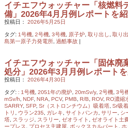
イチエフウォッチャー「核燃料
備」2026年4月月例レポートを
投稿日：
2026年5月25日
タグ:
1号機
,
2号機
,
3号機
,
原子炉
,
取り出し
,
取り
島第一原子力発電所
,
過酷事故
|
イチエフウォッチャー「固体廃
処分」2026年3月月例レポート
投稿日：
2026年4月30日
タグ:
: 1号機
,
2051年の廃炉
,
20mSv/y
,
2号機
,
3号
mSv/h
,
NDF
,
NRA
,
PCV
,
PMB
,
R/B
,
ROV
,
RO濃縮
SARRY
,
SFP
,
Sr（ストロンチウム）吸着塔
,
Sr吸
トリ
,
ウラン235
,
ガレキ
,
サイトバンカ
,
サリー
,
シ
塔
,
スラッジ
,
スラリー
,
ゼオライト
,
ゼオライト土
ープレス
,
プロセス主建屋
,
ボックスカルバート
,
ホ