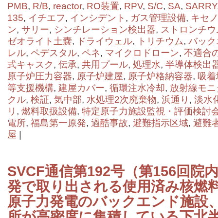
PMB
,
R/B
,
reactor
,
RO装置
,
RPV
,
S/C
,
SA
,
SARRY
135
,
イチエフ
,
インシデント
,
ガス管理設備
,
キセノ
ン
,
サリー
,
シンチレーション検出器
,
ストロンチウ
ゼオライト⼟嚢
,
ドライウェル
,
トリチウム
,
バック
レル
,
ペデスタル
,
ペネ
,
マイクロドローン
,
不適合
式キャスク
,
伝承
,
共用プール
,
処理水
,
半導体検出
原子炉圧力容器
,
原子炉建屋
,
原子炉格納容器
,
吸着
等支援機構
,
建屋カバー
,
循環注水冷却
,
放射線モニ
クル
,
検証
,
気中部
,
水処理2次廃棄物
,
浜通り
,
淡水
リ
,
燃料取扱設備
,
特定原子力施設監視・評価検討
電所
,
福島第一原発
,
過酷事故
,
避難指示区域
,
避難
屋
|
SVCF通信第192号（第156回
発で取り出される使用済み核燃
原子力発電のバックエンド施設
所が高密度に集積している下北