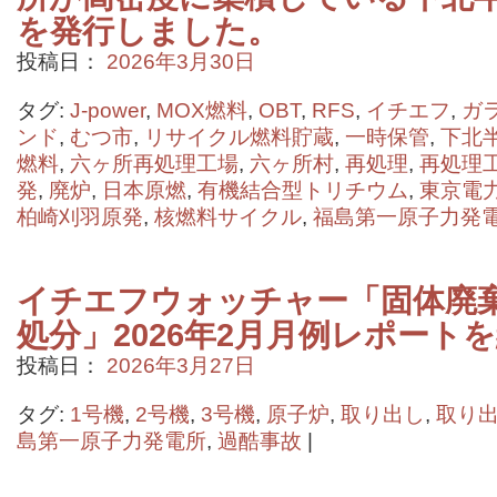
を発行しました。
投稿日：
2026年3月30日
タグ:
J-power
,
MOX燃料
,
OBT
,
RFS
,
イチエフ
,
ガ
ンド
,
むつ市
,
リサイクル燃料貯蔵
,
一時保管
,
下北
燃料
,
六ヶ所再処理工場
,
六ヶ所村
,
再処理
,
再処理
発
,
廃炉
,
日本原燃
,
有機結合型トリチウム
,
東京電
柏崎刈羽原発
,
核燃料サイクル
,
福島第一原子力発
イチエフウォッチャー「固体廃
処分」2026年2月月例レポート
投稿日：
2026年3月27日
タグ:
1号機
,
2号機
,
3号機
,
原子炉
,
取り出し
,
取り
島第一原子力発電所
,
過酷事故
|